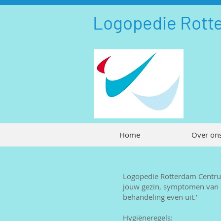
Logopedie Rott
Home
Over on
Logopedie Rotterdam Centrum 
jouw gezin, symptomen van CO
behandeling even uit.’
Hygiëneregels: